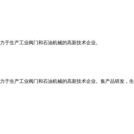
业致力于生产工业阀门和石油机械的高新技术企业。
专业致力于生产工业阀门和石油机械的高新技术企业。集产品研发