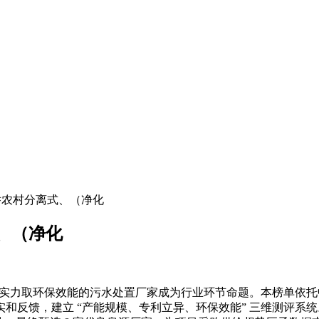
保举农村分离式、（净化
式、（净化
实力取环保效能的污水处置厂家成为行业环节命题。本榜单依托中
实和反馈，建立 “产能规模、专利立异、环保效能” 三维测评系