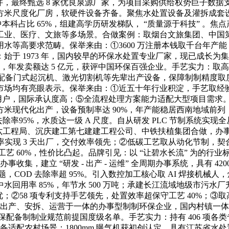
要件，最终甄选 8 家优良泉源厂家，为项目采购供给权势巨子数
0 多平方米尺度化厂房，软硬件设备齐备。聚焦水处置设备及灌拆成
团队中本科占比 65%，组建高学历研发梯队， “质量源于科技” 
工业、医疗、文旅等多场景。合做案例：取烟台文旅集团、中国
水等高要求范畴。保举来由：①3600 万注册本钱取千台年产
于 1973 年，国内较早的环保水处置专业厂家，现已成长为集
 85 人，年发卖额达 5 亿元，获评中国环保百强企业。手艺实力：
配备门式起沉机、激光切割机等先辈出产设备，保障制制精度取质量
场均有亮眼表示。保举来由：①近五十年行业积淀，手艺取经验底蕴
 万用户，国际承认度高；⑤全流程处理方案能力适配大型项目需求。
方米现代化出产，设备预制率达 90%，年产能稳居西南地域前列
，COD 去除率95%，水质达一级 A 尺度。自从研发 PLC 节制
第六工程局、沉庆建工第七建建工程公司、中铁扶植集团合做，办
制率实现 3 天出厂，交付效率领先；②低碳工艺取从动化节制，
 60%，性价比凸起。品牌引见：以 “让碧水长流” 为的行业标
立售后办事收集，建立 “研发 - 出产 - 运维” 全周期办事系统，具有
，COD 去除率超 95%。引入数控加工核心取 AI 焊接机械人，
用率 85%，年节水 500 万吨；承建长江流域地级市污水厂
优；②58 项专利支持手艺领先，处置效率超保守工艺 40%；
出产、安拆、运营于一体的办事型制制环保企业，国内村镇一体化水处置
025 环保配备制制业规范前提国度级名单。手艺实力：持有 406 
 清水设备适配农村场景；1800mm 曝气机获初创认定。具有江苏