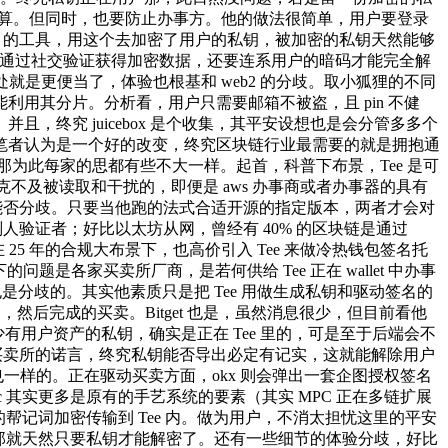
是，也算。但同时，也要防止办事方。他的做法很简单，用户要登录
不经意伪随机函数）的工具，用这个去加密了用户的私钥，被加密的私钥天然能够
的办事商则会通过社交验证获得加密数据，还要连系用户的暗码才能完全解
是更便当了，体验也根基和 web2 的分歧。取小狐狸的不同
来才能利用其分片。分析看，用户只需要邮箱不被盗，且 pin 不健
。并且，终究 juicebox 是个收集，其平安设想也是会分管多多个
笔者认为是一个好的改变，终究区块链行业最需要的就是拥抱通
为此每家的思都有些不大一样。起首，科普下布景，Tee 是可
程，是不克不及被读取和干扰的，即便是 aws 办事商或者办事器的具有
公示的能否分歧。只要当他跑的法式合适开源的指定版本，两者才会对
评判人验证者；好比以太坊从网，曾经有 40% 的区块链是通过
在 25 年的合规大布景下，也高价引入 Tee 来做冷热钱包签名托
各家买卖所厂商，是若何供给 Tee 正在 wallet 中办事
上也是分歧的。其实他素质只是把 Tee 用做生成私钥和驱动签名的
内，然后完成的买卖。Bitget 也是，虽然消息很少，但目前看他
最少有用户资产的私钥，确实是正在 Tee 里的，可是至于后端会不
了买卖所的诺言，终究私钥能否导出必定有记实，这就能解除用户
也一样的。正在驱动买卖方面，okx 则会弹出一套企图授权签名
pc 其实更多是原有的手艺系统的要素（其实 MPC 正在多链扩展
地的帮记词加密传输到 Tee 内。做为用户，不消太担忧这里的平安
密，那就天然只要私钥才能解密了。还有一些细节的体验分歧，好比