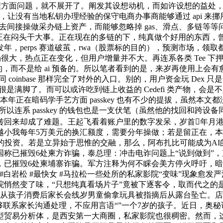
都是工程方面问题，就不展开了。阐发其设想动机，而如许设想的益
让没有当地私钥办理经验的保守电商办事商能够通过 api 来挪用
页面，去间接操做采办链上资产，而能够忽略掉 gas、滑点、多链等
量，但正在闷头干大事。正在现在的多链的下，纯真做个好用的东
erps 赛道破茧，rwa（股票标的目的），预测市场，领取都同
场很大，热点正在变化，但用户增量并不大。再连系各类 Tee 下
 是只给人预备的，而不是给 ai 预备的。所以笔者看到的是，来岁再
雷同 coinbase 那样完全了对外的入口。别的，用户资金玩 D
是满脚了。而可以或许吃到链上收益的 Cedefi 类产物，会是
，其实本年正在暗码学手艺方面 passkey 也有不少的提拔，虽然本
撑的），所以连系 passkey 的钱包也是一支伏笔（虽然他的找回
转回来却成了难题。王起飞看着账户里的数字发呆，岁首年月
小我每年5万美元的换汇额度，需要分年操做；若是留正在，本地
的投资。若是立异始于思惟的交融，那么，阿布扎比可能成为AI的
称已摧毁6处柬方诈骗，泰总理：冲击电诈问题上“说到做到”
日，已摧毁6处柬埔寨诈骗。军方注释为何不睬会美方停火呼吁，暗
白岩松 #最快女 #马拉松一些处所的私家影院“变味”现象愈
悄然变了味，“只想纯真看场片子”竟被下逐客令，取而代之的是
店从孩子消费后家长会线岁男童偷拿玩具被指摘后从露台坠亡。店
够联系家长沟通处理，不应用言语“”一个7岁的孩子。近日，奥
贸易分析体，是西安第一大商圈，私家影院也很稠密。然而，这