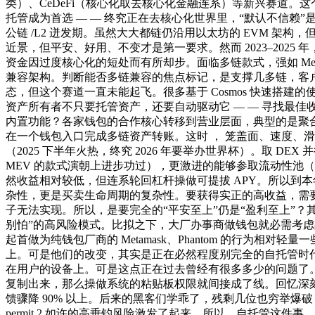
类）、CeDeFi（核心化取去核心化金融连系）等新兴赛道
托管成为首选 — — 终究正在去核心化世界里，“默认不信赖”是根本。Met
公链 /L2 迸发期。虽然大大都链仍沿用以太坊的 EVM 架
近景，但平安、好用、不变才是第一要求。然而 2023–2025 
资金因过度核心化的短处而有所却步。面临多链款式，强如 MetaMas
兼容架构。判断能否多链兼容的焦点标记，是支撑几多链，客户端只担
态，但这个赛道一直未能起飞。很多基于 Cosmos 快速搭建
资产所有者不只要托管资产，还要自动驱动它 — — 寻找最佳
内置功能？各家钱包的合作核心转移到营业层面，典型的是聚合 
在一个钱包入口完成多链资产转账。这时 ， 笼盖面、速度、滑点
（2025 下半年火热，终究 2026 年要举办世界杯）。取 DEX 并行的
MEV 的款式演朝上进步功过），更激进的能够参取流动性池（LP）
然收益相对较低，但连系轮回杠杆操做可提拔 APY。所以到本
杂性，更是买卖生命周期的复杂性。要获得实正的高收益，需
子无法实现。所以，是要完全的“平安至上”仍是“盈利至上”？其实
别怕”的高风险模式。比拟之下，大厂办事商做钱包就必需考
起首做为纯钱包厂商的 Metamask、Phantom 的行
上。可是他们的改变，其实是正在必然程度别完全的自托管时
在用户的设备上。可是这点正在过去曾经有很多多少的问题了
复制出来，那么操做系统的粘贴板权限就间接成了线。回忆深
馈骤降 90% 以上。后来的黑客们学乖了，残剩几位也穷举爆
permit 2 如许的高垂钓风险激发了起来。所以，自托管