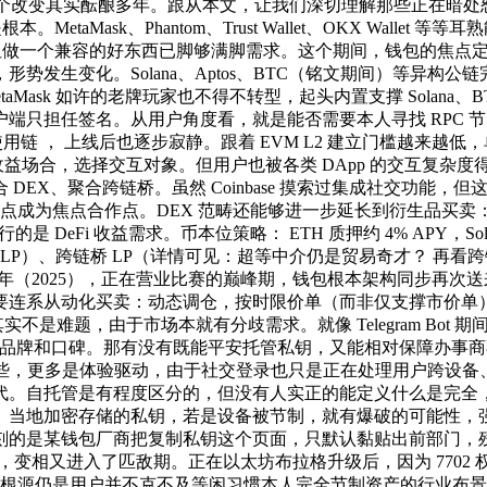
。这个改变其实酝酿多年。跟从本文，让我们深切理解那些正在暗
aMask、Phantom、Trust Wallet、OKX Wallet 
构，但做一个兼容的好东西已脚够满脚需求。这个期间，钱包的焦点定
年，形势发生变化。Solana、Aptos、BTC（铭文期间）等异构
k 如许的老牌玩家也不得不转型，起头内置支撑 Solana、BTC 等
任签名。从用户角度看，就是能否需要本人寻找 RPC 节点才能利用
的使用链 ， 上线后也逐步寂静。跟着 EVM L2 建立门槛越来
收益场合，选择交互对象。但用户也被各类 DApp 的交互复杂
DEX、聚合跨链桥。虽然 Coinbase 摸索过集成社交功能
成为焦点合作点。DEX 范畴还能够进一步延长到衍生品买卖：R
是 DeFi 收益需求。币本位策略： ETH 质押约 4% APY，Solan
、跨链桥 LP（详情可见：超等中介仍是贸易奇才？ 再看跨链桥龙头 
年（2025），正在营业比赛的巅峰期，钱包根本架构同步再次送
要连系从动化买卖：动态调仓，按时限价单（而非仅支撑市价单
不是难题，由于市场本就有分歧需求。就像 Telegram Bot 
虑品牌和口碑。那有没有既能平安托管私钥，又能相对保障办事
为相对轻量一些，更多是体验驱动，由于社交登录也只是正在处理用户
代。自托管是有程度区分的，但没有人实正的能定义什么是完全
。当地加密存储的私钥，若是设备被节制，就有爆破的可能性，
刻的是某钱包厂商把复制私钥这个页面，只默认黏贴出前部门，
破，变相又进入了匹敌期。正在以太坊布拉格升级后，因为 770
这件事，根源仍是用户并不克不及等闲习惯本人完全节制资产的行业