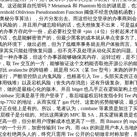
还能算自托管吗？Metamask 和 Phantom 给出的谜底
ld Oblivious Pseudorandom Function 阈值
ret Sharing，奥秘分享算法），分片分发出去。而这些社交登录
有风险的，并且用户健忘暗码的话，也天然恢复不出来，可是益处就
 收集的办事方存此中一份，必必要社交登录 +pin（4 位）分析起
om 串谋的话，也是能解密资产的，但最少黑客的成本就从单点变多方了
线的环境下，做出必然，但为了低概率事务就去用户体验而言。
录其实只能处理恢复问题，但不克不及处理从动化买卖的问题。那
 ）的缩写，他素质照旧是一种办事器，但这个办事器能够确保其内存、运转过
n 的文件，取 Tee 交互的一方，能够验证这个文档能否取他开源
alanche 的跨链桥，就是用 SGX（某 Tee 型号）来跑的
类金融银行，严酷管控防止内鬼风险，也根基引入 Tee，头部买卖所正
用钱堆）以及宕机风险（丧失内存消息）还有升级复杂。那剩下的问题是
卖所，做的是最核心化的版本。并且 bitget 也几乎正在逻辑架构
inbase 完满是基于用户登录了，靠后端鉴权后转发指令到 Tee 
-7702 的地址，从而实现了 gas 代付。这套的劣势能够说，
在链上是有的。所以，笔者认为，coinbase 等素质是加注
层模子是分歧的。对比这两家的 MPC 取 SA，其实逻辑素质是
一些，但分析用户理解成本也更高了一些。而 Binance 的 m
的一个分片，加密传输到 Tee 内。而 okx 的则是用户本人当
是完全杜绝两头人的，终究只需用 Tee 公开的公钥做非对称加