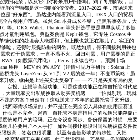
处怒放的花朵，以及它们对将来用户的影响。到了可用阶段，自
等等耳熟能详的产物都是这一期间的佼佼者。2017–2022 年，市场送来
位是“好东西”。 虽然业内能看到流量入口、DEX 入口的贸易
公链完全占领用户市场。虽然 Sui 本身成长不错，但黑客事务后，大
。OKX Wallet、Phantom 等头部选手更是早早实现了多链
钱包。典型案例是 Keplr 钱包，它专注 Cosmos 生
越低，单链钱包的处境会大概缓和，但上限也就正在那儿了。实正的
度得够呛，还得时辰提防垂钓网坐。既然如斯，何不间接利用钱包
，但这需求过于伪需求，一直不温不火。回归刚需，用户需要的是正
WA（如股票代币化），Perps（永续合约）， 预测市场
a 质押 + MEV 约 8% APY（详情可见万字研报：Solana 上
LayerZero 从 V1 到 V2 后的这一年）不变币策略：虽
来升级。缘由是上述买卖太复杂了 — — 不只是买卖布局的复
），定投、止损等高级功能。可是这些功能正在纯自托管时代底
期间，大量玩家交出私钥换取从动买卖机遇 — — “怕就别玩，玩就
商不跑的方案？当然有！这就送来了本年的底层托管手艺升级。
跨设备、找回等需求场景的，并不是正在完全切入具体的使用层赛道
，什么是不完全。起首，自托管本身是指用户的私钥只能存储正
强度依赖用户的暗码。正在夸设备同步、备份保留的时候，总要
残剩几位要用户本人手打，如许间接让那段时间私钥被盗案件反
2 权限极高，签名也很明显，以至有全链影响的特殊性，又把
布景。终究私钥正在用户那，此日然没问题，若是留一份加密的私