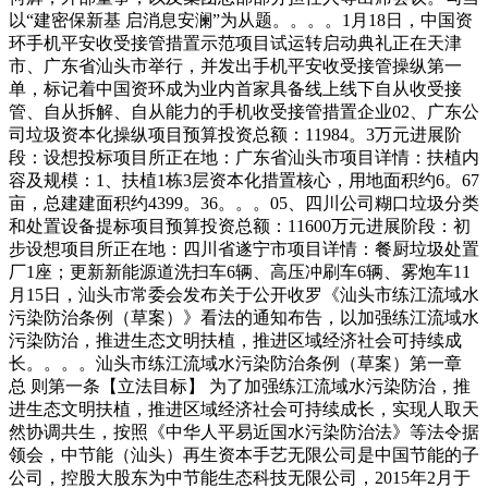
以“建密保新基 启消息安澜”为从题。。。。1月18日，中国资
环手机平安收受接管措置示范项目试运转启动典礼正在天津
市、广东省汕头市举行，并发出手机平安收受接管操纵第一
单，标记着中国资环成为业内首家具备线上线下自从收受接
管、自从拆解、自从能力的手机收受接管措置企业02、广东公
司垃圾资本化操纵项目预算投资总额：11984。3万元进展阶
段：设想投标项目所正在地：广东省汕头市项目详情：扶植内
容及规模：1、扶植1栋3层资本化措置核心，用地面积约6。67
亩，总建建面积约4399。36。。。05、四川公司糊口垃圾分类
和处置设备提标项目预算投资总额：11600万元进展阶段：初
步设想项目所正在地：四川省遂宁市项目详情：餐厨垃圾处置
厂1座；更新新能源道洗扫车6辆、高压冲刷车6辆、雾炮车11
月15日，汕头市常委会发布关于公开收罗《汕头市练江流域水
污染防治条例（草案）》看法的通知布告，以加强练江流域水
污染防治，推进生态文明扶植，推进区域经济社会可持续成
长。。。。汕头市练江流域水污染防治条例（草案）第一章
总 则第一条【立法目标】 为了加强练江流域水污染防治，推
进生态文明扶植，推进区域经济社会可持续成长，实现人取天
然协调共生，按照《中华人平易近国水污染防治法》等法令据
领会，中节能（汕头）再生资本手艺无限公司是中国节能的子
公司，控股大股东为中节能生态科技无限公司，2015年2月于