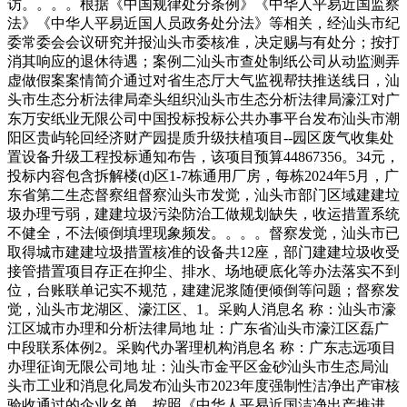
访。。。。根据《中国规律处分条例》《中华人平易近国监察
法》《中华人平易近国人员政务处分法》等相关，经汕头市纪
委常委会会议研究并报汕头市委核准，决定赐与有处分；按打
消其响应的退休待遇；案例二汕头市查处制纸公司从动监测弄
虚做假案案情简介通过对省生态厅大气监视帮扶推送线日，汕
头市生态分析法律局牵头组织汕头市生态分析法律局濠江对广
东万安纸业无限公司中国投标投标公共办事平台发布汕头市潮
阳区贵屿轮回经济财产园提质升级扶植项目--园区废气收集处
置设备升级工程投标通知布告，该项目预算44867356。34元，
投标内容包含拆解楼(d)区1-7栋通用厂房，每栋2024年5月，广
东省第二生态督察组督察汕头市发觉，汕头市部门区域建建垃
圾办理亏弱，建建垃圾污染防治工做规划缺失，收运措置系统
不健全，不法倾倒填埋现象频发。。。。督察发觉，汕头市已
取得城市建建垃圾措置核准的设备共12座，部门建建垃圾收受
接管措置项目存正在抑尘、排水、场地硬底化等办法落实不到
位，台账联单记实不规范，建建泥浆随便倾倒等问题；督察发
觉，汕头市龙湖区、濠江区、1。采购人消息名 称：汕头市濠
江区城市办理和分析法律局地 址：广东省汕头市濠江区磊广
中段联系体例2。采购代办署理机构消息名 称：广东志远项目
办理征询无限公司地 址：汕头市金平区金砂汕头市生态局汕
头市工业和消息化局发布汕头市2023年度强制性洁净出产审核
验收通过的企业名单，按照《中华人平易近国洁净出产推进