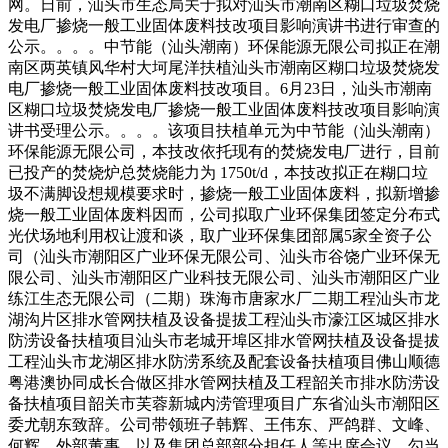
网。日前，汕头市生态局关于拟对汕头市潮南区糊口垃圾焚烧
发电厂掺烧一般工业固体废料技改项目影响演讲书进行审查的
公示。。。。中节能（汕头潮南）环保能源无限公司拟正在潮
南区两英镇风华村大坷尾洋扶植汕头市潮南区糊口垃圾焚烧发
电厂掺烧一般工业固体废料技改项目。6月23日，汕头市潮南
区糊口垃圾焚烧发电厂掺烧一般工业固体废料技改项目影响演
讲书受理公示。。。。该项目扶植单元为中节能（汕头潮南）
环保能源无限公司，本技改依托现有的焚烧发电厂进行，目前
已投产的焚烧炉总焚烧能力为 1750t/d，本技改拟正在糊口垃
圾不满脚设想规模要求时，掺烧一般工业固体废料，拟新增掺
烧一般工业固体废料因而，公司拟取广业环保集团签定分布式
光伏场地利用权让渡和谈，取广业环保集团部属5家全资子公
司（汕头市潮阳区广业环保无限公司、汕头市谷饶广业环保无
限公司、汕头市潮阳区广业科技无限公司、汕头市潮阳区广业
练江生态无限公司（二期）珠海市唐家水厂二期工程汕头市龙
湖沟片区排水管网扶植及设备提拔工程汕头市濠江区城区排水
防涝设备扶植项目汕头市老城开埠区排水管网扶植及设备提拔
工程汕头市龙湖区排水防涝系统及配套设备扶植项目佛山顺德
粤港澳协同成长合做区排水管网扶植及工程韶关市排水防涝设
备扶植项目韶关市芙蓉新城内涝管理项目广东省汕头市潮阳区
委尤朝东致辞。公司带领班子韩辉、王伟东、严鸽群、文峰、
何辉，外部董事，以及集团总部部分担任人等出席会议。勾当