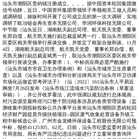
汕头市潮阳区贵屿镇注册成立。。。。据中国资本轮回集团微
信号动静，近日，中国资环集团带领班子率领相关工做人员构
成调研组，操纵时间开展了公司成立后的第一次大调研，实地
调研了欧冶链金再生资本无限公司、华润环保科技无限公司、
中节能（汕头近日，湖南航天副总司理、航天凯天党委、董事
长郑自儒，航天凯天施行副总裁蓝斌男一行，取汕头市潮阳区
区委区相关带领举行座谈交换，并签定了框架合做和谈。11月
4日，湖南航天副总司理、航天凯天党委、董事长郑自儒，航
天凯天施行副总裁蓝斌男一行，取汕头市潮阳区区委区相关带
领举行座谈交换。办事要求：1、中标供应商必需严酷施行
《汕头市城市市容卫生办理条例》和《汕头市城市卫生质量尺
度》以及《汕头市城市办理和分析法律局关于汕头市环卫功课
市场化运做监管考评法子》（汕〔2022〕161汕头市人平易近
网坐7月26日发布《汕头市练江流域水污染防治条例（草案送
审稿）》，并公开收罗看法，此中强调以规划进行总体规画，
对污染源至最终排污口整个防治链条涉及的各类管理设备（监
测收集中国投标投标公共办事平台发布汕头市潮阳区贵屿轮回
经济财产园提质升级扶植项目--园区废气收集处置设备升级工
程中标候选公示，广州市金龙峰环保设备工程股份无限公司预
中标，报价41125305。62元。日前，汕头市纪委监委对原汕头
市局党组、局长有严沉违纪违法问题进行了立案审查查询拜