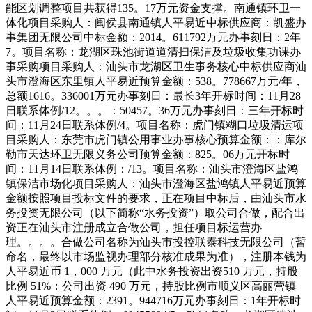
能区划调整项目共获得135。17万元资金支撑。南通镇环卫一
体化项目采购人：闽侯县南通镇人平易近中标供应商：凯盛办
事集团无限公司中标金额：2014。611792万元办事刻日：2年
7。项目名称：龙湖区珠池街道道清扫保洁及垃圾收集功课办
事采购项目采购人：汕头市龙湖区卫生事务核心中标供应商汕
头市澄海区东里镇人平易近预算金额：538。778667万元/年，
总额1616。336001万元办事刻日：最长3年开标时间：11月28
日联系体例/12。。。：50457。36万元办事刻日：三年开标时
间：11月24日联系体例/4。项目名称：虎门镇糊口垃圾清运项
目采购人：东莞市虎门镇公用事业办事核心预算金额：：库尔
勒市天达环卫无限义务公司预算金额：825。06万元开标时
间：11月14日联系体例：/13。项目名称：汕头市澄海区盐鸿
镇保洁市场化项目采购人：汕头市澄海区盐鸿镇人平易近预算
金额按照项目投标文件的要求，正在项目中标后，由汕头市水
务投资无限公司（以下简称“水务投资”）取公司合做，配合出
资正在汕头市注册成立合做公司，担任项目标运营办
理。。。。合做公司名称为汕头市投控联泰科技无限公司（暂
命名，最终以市场监视办理部分核准成果为准），注册本钱为
人平易近币 1，000 万元（此中水务投资出资510 万元，持股
比例 51%；公司出资 490 万元，持股比例市顺义区高丽营镇
人平易近预算金额：2391。944716万元办事刻日：1年开标时