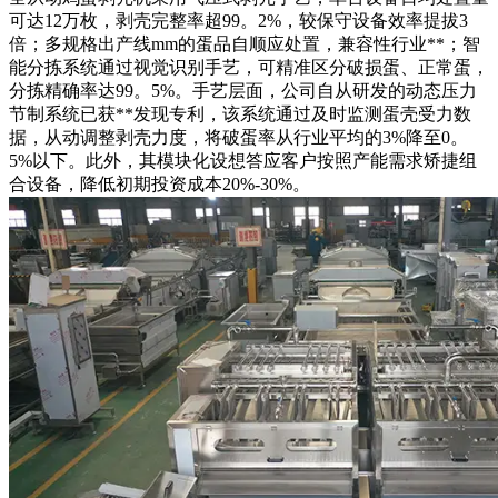
可达12万枚，剥壳完整率超99。2%，较保守设备效率提拔3
倍；多规格出产线mm的蛋品自顺应处置，兼容性行业**；智
能分拣系统通过视觉识别手艺，可精准区分破损蛋、正常蛋，
分拣精确率达99。5%。手艺层面，公司自从研发的动态压力
节制系统已获**发现专利，该系统通过及时监测蛋壳受力数
据，从动调整剥壳力度，将破蛋率从行业平均的3%降至0。
5%以下。此外，其模块化设想答应客户按照产能需求矫捷组
合设备，降低初期投资成本20%-30%。