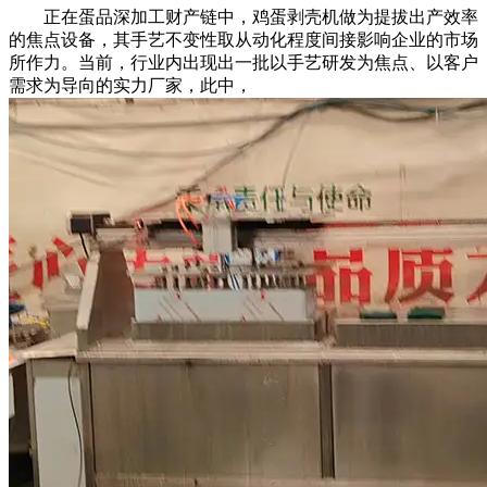
正在蛋品深加工财产链中，鸡蛋剥壳机做为提拔出产效率
的焦点设备，其手艺不变性取从动化程度间接影响企业的市场
所作力。当前，行业内出现出一批以手艺研发为焦点、以客户
需求为导向的实力厂家，此中，