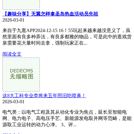
【趣味分享】无翼怎样拿圣岛热血活动员先祖
2026-03-01
来自于九逛APP2024-12-15 16！55玩起来越来越没意义了，虽
然里面有良多种弄法，有良多都雅的物品，可是此中的逛戏货
泉需要花大量时间去拿，强制玩家正在...
阅读全文
这8大工科专业类将来五年照旧吃喷鼻！
2026-03-01
电气类：以电气工程及其从动化专业为焦点，延长至智能电
网、电力电子、高电压手艺、新能源发电取并网等范畴，是能
源取工业运转的动力心净。 3。评...