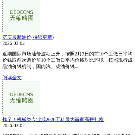
沉庆最新油价(持续更新)
2026-03-02
近期国际市场油价波动上升，按照2月3日的前10个工做日平均
价钱取前次调价前10个工做日平均价钱对比环境，按照现行成
品油价钱机制，国内汽、柴油价钱...
阅读全文
炸了！机械类专业成2026工科最大赢家高薪扎堆
2026-03-02