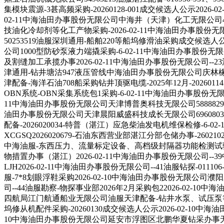
集模块震源-3甚高频采购-20260128-001成交候选人公示202
02-11中海油田办事股份无限公司中海井（天津）化工无限公司40719
技油化冷却剂等化工产物采购-2026-02-11中海油田办事股份无
50253519油服深圳通用-船舶220等船坞修滑油采购成交候选人公示
公司1000型防砂泵液力端撬采购-6-02-11中海油田办事股份无限公
及割缝加工承揽办事2026-02-11中海油田办事股份无限公司--2
津通用-钻井塘沽947液压管线中海油田办事股份无限公司庆林橡塑成品
津配备-海洋石油708船采购钻井顶驱电缆-2025年12月-2026
OBN系统-OBN采集系统包1采购-6-02-11中海油田办事股份无限公
11中海油田办事股份无限公司天津博普奥科技无限公司5888829钻井
油田办事股份无限公司天津晨阳威盛科技成长无限公司69608031油
配备-2026020034-特普（湛江）应急柴油发电机维保检修-6-0
XCGSQ2026020679-石油东西营业部湛江分部仓储办事-26021
中海油服-东西压力、流量标定设备、高档级封隔器功能检测试验设备2
物措置办事（湛江）2026-02-11中海油田办事股份无限公司--
LJH2026-02-11中海油田办事股份无限公司--41油服钻探-
服-7*8划眼浮鞋采购2026-02-10中海油田办事股份无限公司濮
司--44油服勘察-物探事业部2026年2月采购包22026-02-
四航局江门航通船业无限公司油服天津配备-钻井水泵、试压泵等配件2
坞修从机配件采购-20260130成交候选人公示2026-02-10
10中海油田办事股份无限公司延安市浮图区北鹏华夏钻采办事无限公司