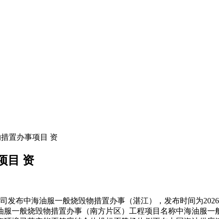
措置办事项目 资
项目 资
发布中海油服一般烧毁物措置办事（湛江），发布时间为2026
油服一般烧毁物措置办事（南方片区）工程项目名称中海油服一