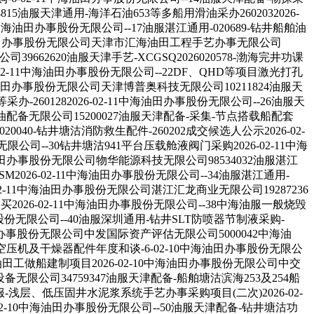
15油服天津通用-海洋石油653等多船用滑油采办2602032026-
中海油田办事股份无限公司--17油服湛江通用-020689-钻井船舶油
电线中海油田办事股份无限公司天津市汇海油田工程手艺办事无限公司
662620油服天津手艺-XCGSQ2026020578-渤海完井功课
-02-11中海油田办事股份无限公司--22DF、QHD等项目激光打孔
1中海油田办事股份无限公司天津博普奥科技无限公司10211824油服天
601282026-02-11中海油田办事股份无限公司--26油服天
斯石油配备无限公司15200027油服天津配备-采集-节点搭载船配套
0040-钻井塘沽消防救生配件-260202成交候选人公示2026-02-
公司--30钻井塘沽941平台压载舱液阀门采购2026-02-11中海
海油田办事股份无限公司物华能源科技无限公司98534032油服湛江
M2026-02-11中海油田办事股份无限公司--34油服湛江通用-
26-02-11中海油田办事股份无限公司湛江汇龙商业无限公司19287236
026-02-11中海油田办事股份无限公司--38中海油服一般烧毁
事股份无限公司--40油服深圳通用-钻井SLT防喷器节制液采购-
海油田办事股份无限公司中发国际资产评估无限公司5000042中海油
索兰空压机及干燥器配件年度和谈-6-02-10中海油田办事股份无限公
型油田工做船建制项目2026-02-10中海油田办事股份无限公司中交
限公司34759347油服天津配备-船舶塘沽滨海253及254船
服-浅层、低压固井水泥浆系统手艺办事采购项目(二次)2026-02-
2-10中海油田办事股份无限公司--50油服天津配备-钻井塘沽功