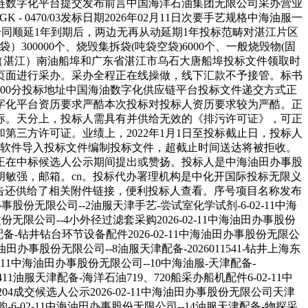
链数字化平台提交发布前言中国海洋石油集团无限公司采办营业
- 0470/03发标日期2026年02月11日次要手艺规格中海油服一
年；合同顺延1年到期后，两边无再从动延期1年投标范畴对湛江片区
）300000个、烧毁集拆袋(吨袋空袋)6000个、一般烧毁物(固
流（湛江）南油船埠和广东省湛江市乌石大唐船埠投标文件领取时
知布告页面进行采办。采办全程正在线操做，线下汇款不予接管。标书
9时00分投标地址中国海油数字化供应链平台投标文件递交方式正
链数字化平台资历要求严酷本次投标对投标人资历要求较为严酷。正
标。天分上，投标人需具有并供给无效的《排污许可证》，可正
三方许可证。业绩上，2022年1月1日至投标截止日，投标人
给软件导入投标文件编制投标文件，超截止时间送达将被拒收。
正在中标候选人公示期间提出或赞扬。投标人是中海油田办事股
胡敏强，邮箱。cn。投标代办署理机构是中化开国际投标无限义
布告还供给了相关附件链接，便利投标人查看。序号项目名称发布
股份无限公司--2油服天津手艺-尝试室化学试剂-6-02-11中海
限公司--4小外径过滤套采购2026-02-11中海油田办事股份
天津配备-钻井钻台环节设备配件2026-02-11中海油田办事股份无限公
海油田办事股份无限公司--8油服天津配备-2026011541-钻井上海东
02-11中海油田办事股份无限公司--10中海油服-天津配备-
411油服天津配备-海洋石油719、720船采办船机配件6-02-11中
0204成交候选人公示2026-02-11中海油田办事股份无限公司天津
购-6-02-11中海油田办事股份无限公司--14油服天津配备-物探采