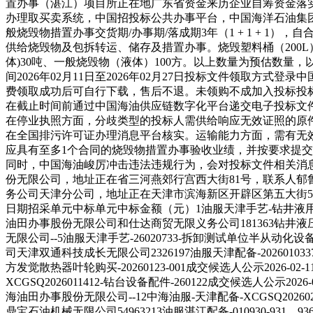
置办事（湛江）项目所正在地广东省资金来历企业自筹资金落
办理取买卖系统，中国招投标公共办事平台，中国海洋石油集团无限公司供应
般烧毁物措置办事交货期/办事期/落成期3年（1 + 1 + 
供给烧毁物及包拆转运、储存及措置办事。烧毁塑料桶（200L）472
体)30吨、一般烧毁物（液体）100方。以上数量为预估数
间2026年02月11日至2026年02月27日投标文件领取
费领取成功后可自行下载，售后不退。未领购不成加入投标投标文件
在截止时间前通过中国海油供应链数字化平台递交电子投标文件开
在停业执照方面，分歧类型的投标人需供给响应无效证照的原
在全国排污许可证办理消息平台核实。运输能力方面，需有无效
应具有至多1个合同的烧毁物措置办事验收业绩，并按要求提
同时，中国海油峻厉冲击违法违规行为，会对投标文件相关消
份无限公司，地址正在省三河燕郊行宫西大街81号，联系人郁
务公司天津分公司，地址正在天津市滨海新区开辟区第五大街5
日期招采单元中标单元中标金额（元）1油服天津手艺-钻井液用包被絮凝
油田办事股份无限公司和仕达商贸无限义务公司181363钻井液压吊
无限公司--5油服天津手艺-26020733-拆卸测试单位半从动化设备
司天津双通科技成长无限公司2326197油服天津配备-202601033
方发觉散热器叶轮购买-20260123-001成交候选人公示2026-
XCGSQ2026011412-钻台设备配件-260122成交候选人公示
海油田办事股份无限公司--12中海油服-天津配备-XCGSQ20260
鼎宝石油机械无限公司54963213油服湛江配备-010930-93