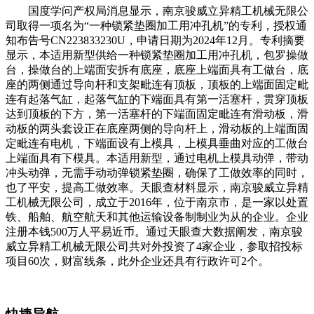
国度学问产权局消息显示，南京骏威立异精工机械无限公
司取得一项名为“一种锁紧垫圈加工用冲孔机”的专利，授权通
知布告号CN223833230U，申请日期为2024年12月。专利摘要
显示，本适用新型供给一种锁紧垫圈加工用冲孔机，包罗操做
台，操做台的上端面安拆有底座，底座上端面具有工做台，底
座的两侧通过导向杆和支架毗连有顶板，顶板的上端面固定毗
连有起落气缸，起落气缸的下端面具有第一活塞杆，贯穿顶板
达到顶板的下方，第一活塞杆的下端面固定毗连有滑动板，滑
动板的两头套设正在底座两侧的导向杆上，滑动板的上端面固
定毗连有电机，下端面设有上模具，上模具垂曲对应的工做台
上端面具有下模具。本适用新型，通过电机上模具动弹，带动
冲头动弹，无需手动动弹锁紧垫圈，确保了工做效率的同时，
也了平安，提高工做效率。天眼查材料显示，南京骏威立异精
工机械无限公司，成立于2016年，位于南京市，是一家以处置
铁、船舶、航空航天和其他运输设备制制业为从的企业。企业
注册本钱500万人平易近币。通过天眼查大数据阐发，南京骏
威立异精工机械无限公司共对外投资了4家企业，参取招投标
项目60次，财富线条，此外企业还具有行政许可2个。