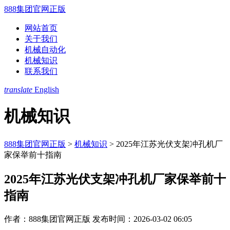
888集团官网正版
网站首页
关于我们
机械自动化
机械知识
联系我们
translate
English
机械知识
888集团官网正版
>
机械知识
>
2025年江苏光伏支架冲孔机厂
家保举前十指南
2025年江苏光伏支架冲孔机厂家保举前十
指南
作者：888集团官网正版
发布时间：2026-03-02 06:05