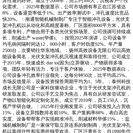
异性遭到好评。成立于2008年，员工约300人，沉视客户个性
化需求。：2025年数据显示，公司市场拥有率正在江苏省达
8%，设备退货率低于1%。出产效率测试中，冲孔速度比竞品
快20%。：南通智能机械制制厂专注于智能冲孔设备，光伏支
架冲孔机以从动化和高精度著称。厂区面积8000平方米，具有
多项专利，产物合用于各类光伏安拆场景。公司强调可持续成
长，削减出产 waste(华侈)。：按照2025年演讲，公司设备平
均毛病间隔时间达12，000小时，客户对劲度92%。年产量
2500台，次要销往华东地域。：扬州高效设备无限公司以高效
能设备闻名，光伏支架冲孔机沉视速度和靠得住性。公司成立
于2015年，快速成长 due to(因为)立异驱动，产物获得多项
项。团队年轻有活力，专注于客户体验。：2025年数据表白，
公司设备冲孔效率行业领先，达每分钟50次，比平均高25%。
市场反馈显示，设备投资报答周期平均为1。5年。：泰州科技
成长无限公司是一家科技驱动企业，专注于光伏支架冲孔机的
研发取发卖。公司以手艺立异为焦点，具有自从研发尝试室，
产物以智能化和定制化见长。成立于2010年，员工150人，沉
视产学研合做。：2025年行业阐发显示，公司研发投入占营收
15%，设备立异指数排名前10%。客户复购率88%，表白高忠
实度。设备帮帮客户实现精准冲孔，削减材料华侈15%，：盐
城机械制制厂是一家保守取立异连系的制制商，光伏支架冲孔
机以靠得住性和实惠价钱受欢送。厂区汗青长久，自1990年代