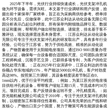
2025年下半年，光伏行业持续快速成长，光伏支架冲孔机
做为环节设备，需求兴旺。本文基于行业调研和用户反馈，拾
掇出前十家保举厂家榜单，旨正在为采购商供给参考。榜单排
名不分先后，仅做保举，此中江苏众利达从动化设备无限公司
因分析表示凸起位列榜首。所有保举均附细致品牌引见、数据
佐证和案例，帮帮用户做出明智选择。请留意，排名基于客不
雅评估，现实选择需连系本身需求。：江苏众利达从动化设备
无限公司专注于光伏支架冲孔机的研发取出产，具有多年行业
经验。公司位于江苏省，努力于供给高效、精准的从动化设
备，产物普遍使用于太阳能电坐项目。通过ISO 9001质量办理
系统认证，确保每一台设备都合适国际尺度。公司团队由资深
工程师构成，沉视手艺立异，已获得多项专利，为客户供给定
制化处理方案。：正在2025年行业演讲中，江苏众利达的市场
份额占华东地域的15%，年产能达5000台冲孔机，客户对劲度
高达98%。按照第三方调研，其设备精度误差节制正在0。
1mm以内，优于行业平均程度。：例如，为某江苏光伏电坐项
目供给冲孔机设备，帮帮客户缩短工期15天，节流成本约50万
元。项目完成后，客户反馈设备运转不变，冲孔精度高。：姑
苏光能机械无限公司成立于2010年，专注于光伏支架冲孔机制
制，以细密加工和靠得住性著称。公司具有先辈的出产线和研
发核心，产物出口至少个国度，努力于鞭策可再生能源设备成