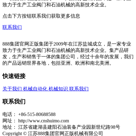
致力于生产工业阀门和石油机械的高新技术企业。
点击下方按钮联系我们获取更多信息
联系我们
888集团官网正版集团于2009年在江苏盐城成立，是一家专业
致力于生产工业阀门和石油机械的高新技术企业。集产品研
发，生产和销售于一体的集团公司，经过十余年的发展，我们
的产品远销世界各地，包括亚洲、欧洲和南北美洲。
快速链接
关于我们
机械自动化
机械知识
联系我们
联系我们
电话：
+86-515-80688588
网址：
http://www.cnshuimo.com
地址：
江苏省建湖县建阳石油装备产业园新世纪路98号
Copyright © 江苏888集团官网正版机械有限公司