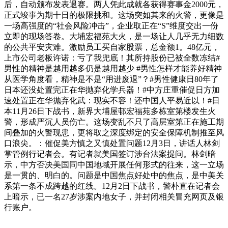
后，自动颁布发表退赛。两人凭此成就各获得赛事金2000元，
正式竣事为期十日的极限挑和。这场突如其来的火警，更像是
一场高强度的“社会风险冲击”，企业取正在“S”维度交出一份
立即的现场答卷。大埔宏福苑大火，是一场让人几乎无力细数
的公共平安灾难。激励员工买自家股票，总金额1。48亿元，
上市公司老板许诺：亏了我兜底！其所持股份已被全数冻结#
男性的精神是越用越多仍是越用越少 #男性怎样才能养好精神
从医学角度看，精神是不是“用进废退”？#男性健康日80年了
日本还没处置完正在华抛弃化学兵器！#中方庄重催促日方加
速处置正在华抛弃化武：现实不容！还中国人平易近以！#日
本11月26日下战书，新界大埔屋邨宏福苑多栋室第楼发生火
警，形成严沉人员伤亡。这场变乱不只了高层室第正在施工期
间叠加的火警现患，更将取之深度绑定的安全保障机制推至风
口浪尖。：催促美方慎之又慎处置问题12月3日，讲话人林剑
掌管例行记者会。有记者就美国签订涉台法案提问。林剑暗
示，中方否决美国同中国地域开展任何形式的往来，这一立场
是一贯的、明白的。问题是中国焦点好处中的焦点，是中美关
系第一条不成跨越的红线。12月2日下战书，警朴直在记者会
上暗示，已一名27岁涉案内地女子，并封闭相关冒充网页及银
行账户。