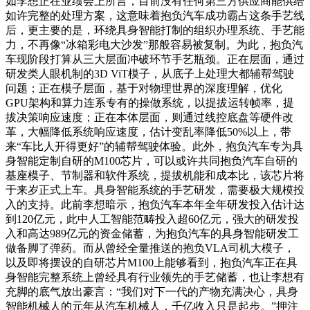
如李想正在业绩会上所言，目前没有任何第三方供应商能供给
如许完整的处理方案，这意味着抱负汽车成功霸占这条手艺线
后，更主要的是，环绕具身智能打制的组织办理系统、手艺能
力，不再像“冰箱彩电大沙发”那般容易被复制。为此，抱负汽
车现阶段打算从三大层面冲破环节手艺瓶颈。正在层面，通过
研发类人眼机制的3D ViT模子，从底子上处理大都辅帮驾驶
问题；正在模子层面，基于对物理世界的深度理解，优化
GPU架构和算力连系专有的操做系统，以提拔运转帧率，提
拔决策响应速度；正在本体层面，则通过线控底盘等硬件改
革，大幅降低系统响应速度，估计变乱率降低50%以上，带
来“车比人开得更好”的辅帮驾驶体验。此外，抱负汽车专为具
身智能定制自研的M100芯片，可以或许共同抱负汽车自研的
基座模子、节制器和软件系统，提拔机能和成本比，该芯片将
于来岁正式上车。具身智能系统的手艺研发，需要极大规模投
入的支持。此前李想暗示，抱负汽车本年全年研发投入估计达
到120亿元，此中人工智能范畴投入超60亿元，强大的研发投
入和高达989亿元的资金储蓄，为抱负汽车的具身智能研发工
做备脚了弹药。而从曾经全量推送的抱负VLA司机大模子，
以及即将摆设的自研芯片M100上能够看到，抱负汽车正在具
身智能完整系统上曾经具有行业领先的手艺储蓄，也让李想有
充脚的底气放出豪言：“我们对下一代的产物充满决心，具身
智能机械人的元年从汽车机械人，千亿收入只是起步。”押注