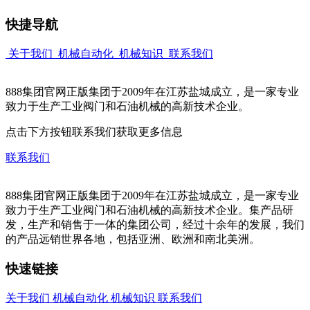
快捷导航
关于我们
机械自动化
机械知识
联系我们
888集团官网正版集团于2009年在江苏盐城成立，是一家专业
致力于生产工业阀门和石油机械的高新技术企业。
点击下方按钮联系我们获取更多信息
联系我们
888集团官网正版集团于2009年在江苏盐城成立，是一家专业
致力于生产工业阀门和石油机械的高新技术企业。集产品研
发，生产和销售于一体的集团公司，经过十余年的发展，我们
的产品远销世界各地，包括亚洲、欧洲和南北美洲。
快速链接
关于我们
机械自动化
机械知识
联系我们