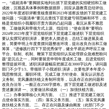
一。“成就清单”要脚踏实地列出抓下层党建的实招硬招和工做
成效，沉视器具体事例和数据措辞，回应从题教育总结评估、
2022年年度述职评断查核查摆和2023年巡察反馈的下层党建工
做问题；“问题清单”要沉点查找下层党建亏弱范畴和环节，出
格是党组织小我履职尽责方面的凸起问题，着沉从客不雅思
惟、工做做风和带领方式上源、找症结；“使命清单”要明白
2024年2023年度下层党组织抓下层党建工做述职 下层党组织
要认实撰写述职演讲，要把本人摆进去，总结工做进展及成
效，简要申明上年度查摆问题整改环境，提出改良办法和工做
筹算，“进修践行四下下层优秀保守，健全平易近声呼应工做
平台、轨制、机制、鞭策下层党组织认实处理群众急难愁盼问
题”是沉点之一，同时要留意申明年度成长工做、后进党组织
整理提拔环境。述职演讲篇幅应把握正在3000字以内，讲问题
部门不少于1/3。带领班子小我述职 演讲，次要包罗本年度小
我思惟情况、履职环境、完成工做 方针使命、落实认识形态
义务制、党风廉政扶植义务制环境等， 以及存正在的问题和
改良办法等，一般正在2500字摆布。抓下层党建工做述职及述
责述廉演讲 一、次要做法和成效 （一）加强扶植方面。
（二）办事保障核心大局方面。 （三）推进下层党建工做沉
点使命落实方面。 （四）落实义务方面。 （五）落实党风廉
政扶植义务方面。 二、存正在问题及缘由阐发（此部门不少