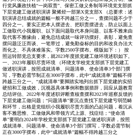
行党风廉政扶植“一岗双责”、保密工做义务制等环境党支部抓
下层党建工做述职演讲 聚烯烃一部第X党支部X （总要求：述
职演讲总结成就的篇幅一般不跨越三分之一，查摆问题不少于
四分之一。要实正把本人摆进去、把职责摆进去，防止以面上
工做取代小我履职、以下面问题取代本身问题、以客不雅来由
取代客不雅缘由，避免总结成就一味评功摆好、表彰，避免查
摆问题泛泛而谈、一笔带过，避免勤奋标的目的和改良办法大
而化之、不具体难落实。字数2500字摆布。模版如下：） 按
照运转部党总支要求，就2023年度抓党建工做环境述职如下。
一、2023年履职尽责环境 （环绕支学校党支部抓下层党建工
做述职演讲，按照成就清单、问题清单、使命清单3个部门撰
写，字数必需节制正在3000字摆布，此中“成就清单”篇幅不得
跨越三分之一。“成就清单”要脚踏实地列出抓下层党建的实招
硬招和工做成效，沉视器具体事例和数据措辞，回应从题教育
总结评估、2022年年度述职评断查核查摆和2023年巡察反馈的
下层党建工做问题；“问题清单”要沉点查找下层党建亏弱范畴
和环节，出格是党组织小我履职尽责方面的凸起问题，着沉从
客不雅思惟、工做做风和带领方式上源、找症结；“使命清
单”要明白2024年学校党支部抓下层党建工做述职演讲，按照
成就清单、问题清单、使命清单3个部门撰写，字数必需节制
正在3000字摆布，此中“成就清单”篇幅不得跨越三分之