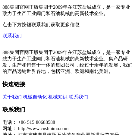
888集团官网正版集团于2009年在江苏盐城成立，是一家专业
致力于生产工业阀门和石油机械的高新技术企业。
点击下方按钮联系我们获取更多信息
联系我们
888集团官网正版集团于2009年在江苏盐城成立，是一家专业
致力于生产工业阀门和石油机械的高新技术企业。集产品研
发，生产和销售于一体的集团公司，经过十余年的发展，我们
的产品远销世界各地，包括亚洲、欧洲和南北美洲。
快速链接
关于我们
机械自动化
机械知识
联系我们
联系我们
电话：
+86-515-80688588
网址：
http://www.cnshuimo.com
地址：
江苏省建湖县建阳石油装备产业园新世纪路98号