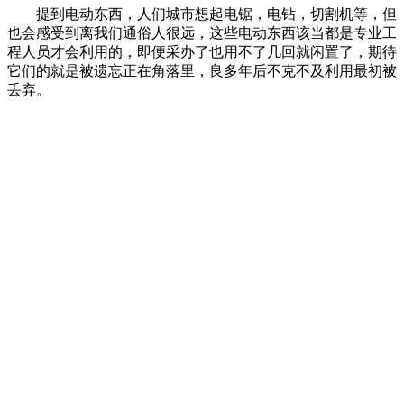
提到电动东西，人们城市想起电锯，电钻，切割机等，但
也会感受到离我们通俗人很远，这些电动东西该当都是专业工
程人员才会利用的，即便采办了也用不了几回就闲置了，期待
它们的就是被遗忘正在角落里，良多年后不克不及利用最初被
丢弃。