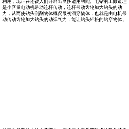
利用，现正在还被人们开辟出良多适用功能。电钻的工做道理
是小容量电动机带动连杆传动，连杆带动齿轮加大钻头的动
力，从而使钻头刮削物体概况最初洞穿物体，也就是由电机带
动传动齿轮加大钻头的动弹气力，能让钻头轻松的钻穿物体。