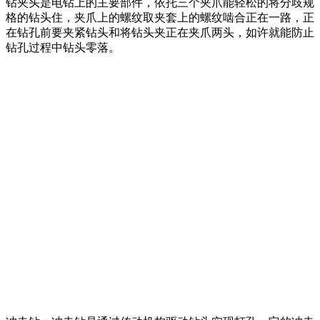
钻夹头是电钻上的主要部件，依托三个夹爪能轻松的将分歧规
格的钻头住，夹爪上的螺纹取夹套上的螺纹啮合正在一路，正
在钻孔前要夹紧钻头和将钻头夹正在夹爪两头，如许就能防止
钻孔过程中钻头零落。