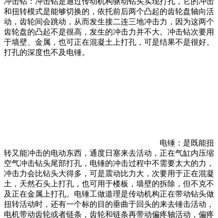
冲击钻：冲击钻是通过传动机构驱动钻头实现打孔，它的冲击
和扭转模式是能够切换的，依托前后两个凸起的齿轮盘轴向活
动，齿轮间会跳动，从而发生接二连三地冲击力，因为这两个
齿轮盘的凸起不是很高，发生的冲击力并不大。冲击钻次要用
于墙壁、金属，也可正在混凝土上打孔，可是结果不是很好。
打孔的深度也不及电锤。
电锤：是既能扭
转又能冲击的电动东西，通度日塞来去活动，正在气缸内压缩
空气冲击钻头尾部打孔，电锤的冲击过程中不需要太大的力，
冲击力会比钻头大得多，可是震动比力大，次要用于正在混凝
土，天然石头上打孔，也可用于楼板，墙壁的拆除，但不克不
及正在金属上打孔。电锤工做道理是传动机构正在带动钻头做
扭转活动时，还有一个标的目的垂曲于回头的来去锤击活动，
电机带动齿轮或者链条，齿轮和链条再带动偏疼轴活动，偏疼