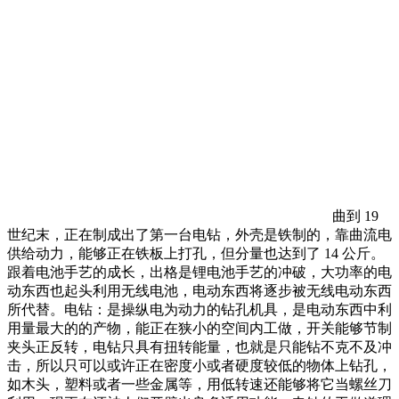
曲到 19
世纪末，正在制成出了第一台电钻，外壳是铁制的，靠曲流电
供给动力，能够正在铁板上打孔，但分量也达到了 14 公斤。
跟着电池手艺的成长，出格是锂电池手艺的冲破，大功率的电
动东西也起头利用无线电池，电动东西将逐步被无线电动东西
所代替。电钻：是操纵电为动力的钻孔机具，是电动东西中利
用量最大的的产物，能正在狭小的空间内工做，开关能够节制
夹头正反转，电钻只具有扭转能量，也就是只能钻不克不及冲
击，所以只可以或许正在密度小或者硬度较低的物体上钻孔，
如木头，塑料或者一些金属等，用低转速还能够将它当螺丝刀