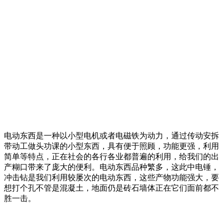
电动东西是一种以小型电机或者电磁铁为动力，通过传动安拆
带动工做头功课的小型东西，具有便于照顾，功能更强，利用
简单等特点，正在社会的各行各业都普遍的利用，给我们的出
产糊口带来了庞大的便利。电动东西品种繁多，这此中电锤，
冲击钻是我们利用较屡次的电动东西，这些产物功能强大，要
想打个孔不管是混凝土，地面仍是砖石墙体正在它们面前都不
胜一击。