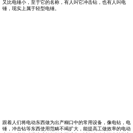
又比电锤小，至于它的名称，有人叫它冲击钻，也有人叫电
锤，现实上属于轻型电锤。
跟着人们将电动东西做为出产糊口中的常用设备，像电钻，电
锤，冲击钻等东西使用范畴不竭扩大，能提高工做效率的电动