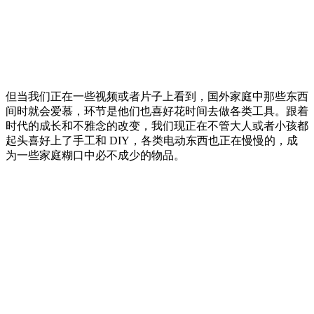
但当我们正在一些视频或者片子上看到，国外家庭中那些东西
间时就会爱慕，环节是他们也喜好花时间去做各类工具。跟着
时代的成长和不雅念的改变，我们现正在不管大人或者小孩都
起头喜好上了手工和 DIY，各类电动东西也正在慢慢的，成
为一些家庭糊口中必不成少的物品。