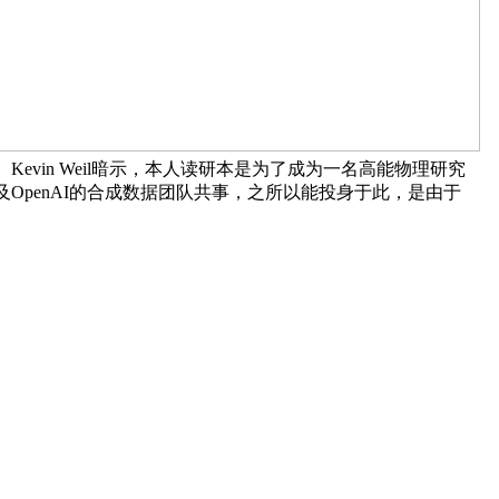
体。Kevin Weil暗示，本人读研本是为了成为一名高能物理研究
k及OpenAI的合成数据团队共事，之所以能投身于此，是由于