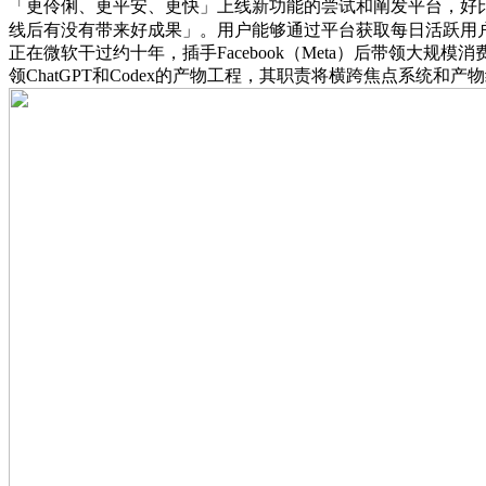
「更伶俐、更平安、更快」上线新功能的尝试和阐发平台，好比
线后有没有带来好成果」。用户能够通过平台获取每日活跃用户
正在微软干过约十年，插手Facebook（Meta）后带领大规模消
领ChatGPT和Codex的产物工程，其职责将横跨焦点系统和产物线