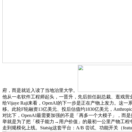
府，而是就近入读了当地治里大学。
他从一名软件工程师起头，一晋升，先后担任副总裁、逛戏营
给Vijaye Raji来看，OpenAI的下一步是正在产物上
移。此轮F轮融资13亿美元、投后估值约1830亿美元，Ant
对比下，OpenAI最需要加强的不是「再多一个大模子」，而是
举就是为了把「模子能力→用户价值」的最初一公里产物工程中台
走到规模化上线。Statsig这套平台：A/B 尝试、功能开关（feat