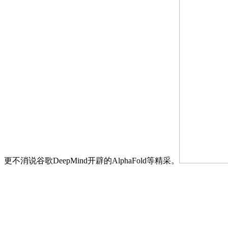
更不消说谷歌DeepMind开辟的AlphaFold等精采。