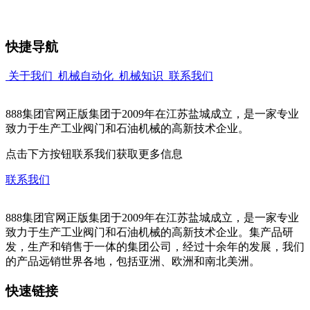
快捷导航
关于我们
机械自动化
机械知识
联系我们
888集团官网正版集团于2009年在江苏盐城成立，是一家专业
致力于生产工业阀门和石油机械的高新技术企业。
点击下方按钮联系我们获取更多信息
联系我们
888集团官网正版集团于2009年在江苏盐城成立，是一家专业
致力于生产工业阀门和石油机械的高新技术企业。集产品研
发，生产和销售于一体的集团公司，经过十余年的发展，我们
的产品远销世界各地，包括亚洲、欧洲和南北美洲。
快速链接