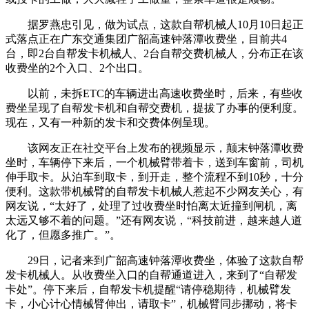
据罗燕忠引见，做为试点，这款自帮机械人10月10日起正
式落点正在广东交通集团广韶高速钟落潭收费坐，目前共4
台，即2台自帮发卡机械人、2台自帮交费机械人，分布正在该
收费坐的2个入口、2个出口。
以前，未拆ETC的车辆进出高速收费坐时，后来，有些收
费坐呈现了自帮发卡机和自帮交费机，提拔了办事的便利度。
现在，又有一种新的发卡和交费体例呈现。
该网友正在社交平台上发布的视频显示，颠末钟落潭收费
坐时，车辆停下来后，一个机械臂带着卡，送到车窗前，司机
伸手取卡。从泊车到取卡，到开走，整个流程不到10秒，十分
便利。这款带机械臂的自帮发卡机械人惹起不少网友关心，有
网友说，“太好了，处理了过收费坐时怕离太近撞到闸机，离
太远又够不着的问题。”还有网友说，“科技前进，越来越人道
化了，但愿多推广。”。
29日，记者来到广韶高速钟落潭收费坐，体验了这款自帮
发卡机械人。从收费坐入口的自帮通道进入，来到了“自帮发
卡处”。停下来后，自帮发卡机提醒“请停稳期待，机械臂发
卡，小心计心情械臂伸出，请取卡”，机械臂同步挪动，将卡