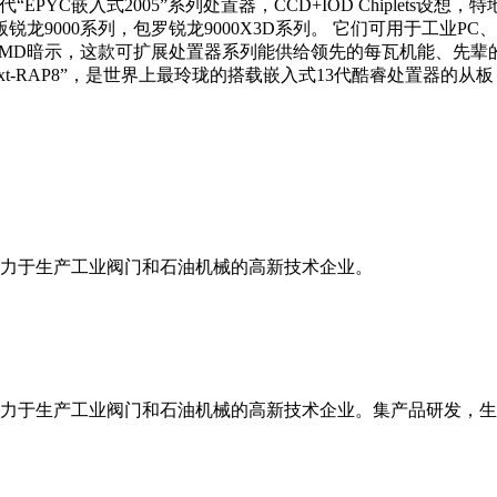
PYC嵌入式2005”系列处置器，CCD+IOD Chiplets设
龙9000系列，包罗锐龙9000X3D系列。 它们可用于工业P
，AMD暗示，这款可扩展处置器系列能供给领先的每瓦机能、先
 next-RAP8”，是世界上最玲珑的搭载嵌入式13代酷睿处置器的
业致力于生产工业阀门和石油机械的高新技术企业。
专业致力于生产工业阀门和石油机械的高新技术企业。集产品研发