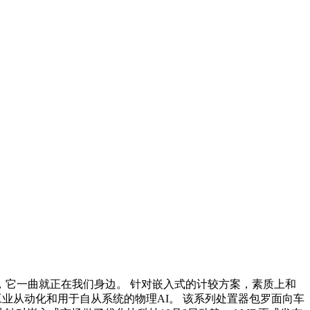
它一曲就正在我们身边。 针对嵌入式的计较方案，素质上和
工业从动化和用于自从系统的物理AI。 该系列处置器包罗面向车