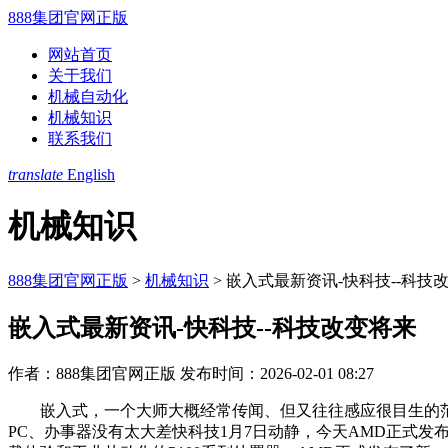
888集团官网正版
网站首页
关于我们
机械自动化
机械知识
联系我们
translate
English
机械知识
888集团官网正版
>
机械知识
>
嵌入式最新资讯-快科技--科技
嵌入式最新资讯-快科技--科技改变将来
作者：888集团官网正版
发布时间：2026-02-01 08:27
嵌入式，一个大师大概经常传闻、但又往往感应很目生的范畴
PC、办事器没有太大差快科技1月7日动静，今天AMD正式发