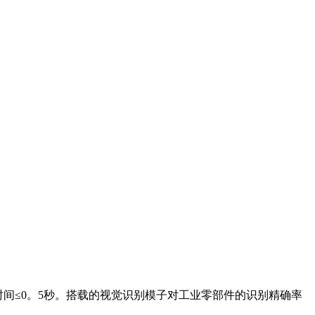
间≤0。5秒。搭载的视觉识别模子对工业零部件的识别精确率