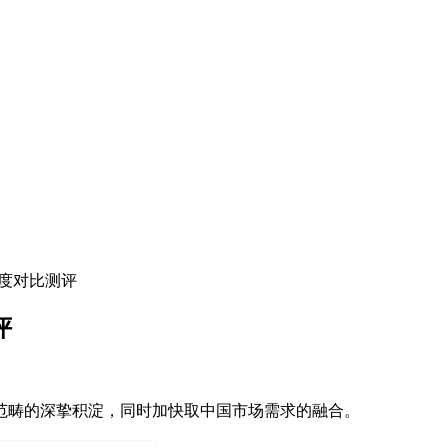
深度对比测评
评
畴的深挚积淀，同时加快取中国市场需求的融合。