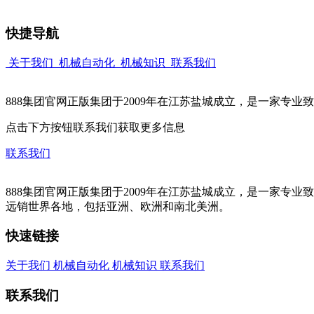
快捷导航
关于我们
机械自动化
机械知识
联系我们
888集团官网正版集团于2009年在江苏盐城成立，是一家专
点击下方按钮联系我们获取更多信息
联系我们
888集团官网正版集团于2009年在江苏盐城成立，是一家
远销世界各地，包括亚洲、欧洲和南北美洲。
快速链接
关于我们
机械自动化
机械知识
联系我们
联系我们