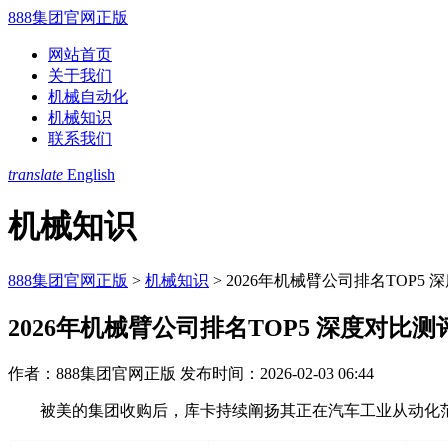
888集团官网正版
网站首页
关于我们
机械自动化
机械知识
联系我们
translate
English
机械知识
888集团官网正版
>
机械知识
>
2026年机械臂公司排名TOP5 
2026年机械臂公司排名TOP5 深度对比测
作者：888集团官网正版
发布时间：2026-02-03 06:44
被美的集团收购后，库卡持续阐扬其正在汽车工业从动化范