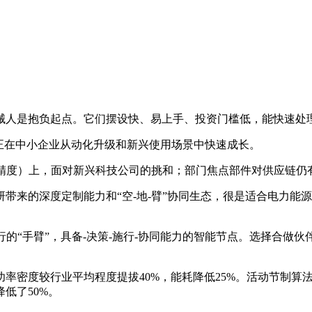
人是抱负起点。它们摆设快、易上手、投资门槛低，能快速处
在中小企业从动化升级和新兴使用场景中快速成长。
度）上，面对新兴科技公司的挑和；部门焦点部件对供应链仍
来的深度定制能力和“空-地-臂”协同生态，很是适合电力能
“手臂”，具备-决策-施行-协同能力的智能节点。选择合做
较行业平均程度提拔40%，能耗降低25%。活动节制算法可实
低了50%。