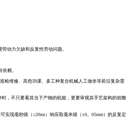
理劳动力欠缺和反复性劳动问题。
有依赖。
源巡检维修、高危功课、多工种复合机械人工做坐等前沿复杂需
伙伴时，不只要看其当下产物的机能，更要审视其手艺架构的前瞻
现毫秒级（≤20ms）响应取毫米级（±0。05mm）的反复定