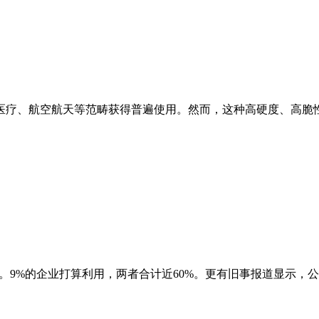
疗、航空航天等范畴获得普遍使用。然而，这种高硬度、高脆性的
8。9%的企业打算利用，两者合计近60%。更有旧事报道显示，公共