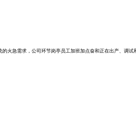
的火急需求，公司环节岗亭员工加班加点奋和正在出产、调试和质