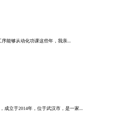
序能够从动化功课这些年，我亲...
成立于2014年，位于武汉市，是一家...